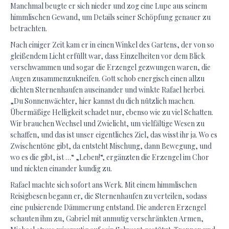
Manchmal beugte er sich nieder und zog eine Lupe aus seinem
himmlischen Gewand, um Details seiner Schöpfung genauer zu
betrachten.
Nach einiger Zeit kam er in einen Winkel des Gartens, der von so
gleißendem Licht erfüllt war, dass Einzelheiten vor dem Blick
verschwammen und sogar die Erzengel gezwungen waren, die
Augen zusammenzukneifen. Gott schob energisch einen allzu
dichten Sternenhaufen auseinander und winkte Rafael herbei.
„Du Sonnenwächter, hier kannst du dich nützlich machen.
Übermäßige Helligkeit schadet nur, ebenso wie zu viel Schatten.
Wir brauchen Wechsel und Zwielicht, um vielfältige Wesen zu
schaffen, und das ist unser eigentliches Ziel, das wisst ihr ja. Wo es
Zwischentöne gibt, da entsteht Mischung, dann Bewegung, und
wo es die gibt, ist …“ „Leben!“, ergänzten die Erzengel im Chor
und nickten einander kundig zu.
Rafael machte sich sofort ans Werk. Mit einem himmlischen
Reisigbesen begann er, die Sternenhaufen zu verteilen, sodass
eine pulsierende Dämmerung entstand. Die anderen Erzengel
schauten ihm zu, Gabriel mit anmutig verschränkten Armen,