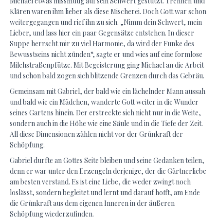
Michael etwas missmutig auf sein Schwert gestützt. Trennen und
Klären waren ihm lieber als diese Mischerei. Doch Gott war schon
weitergegangen und rief ihn zu sich. „Nimm dein Schwert, mein
Lieber, und lass hier ein paar Gegensätze entstehen. In dieser
Suppe herrscht mir zu viel Harmonie, da wird der Funke des
Bewusstseins nicht zünden“, sagte er und wies auf eine formlose
Milchstraßenpfütze. Mit Begeisterung ging Michael an die Arbeit
und schon bald zogen sich blitzende Grenzen durch das Gebräu.
Gemeinsam mit Gabriel, der bald wie ein lächelnder Mann aussah
und bald wie ein Mädchen, wanderte Gott weiter in die Wunder
seines Gartens hinein. Der erstreckte sich nicht nur in die Weite,
sondern auch in die Höhe wie eine Säule und in die Tiefe der Zeit.
All diese Dimensionen zählen nicht vor der Grünkraft der
Schöpfung.
Gabriel durfte an Gottes Seite bleiben und seine Gedanken teilen,
denn er war unter den Erzengeln derjenige, der die Gärtnerliebe
am besten verstand. Es ist eine Liebe, die weder zwingt noch
loslässt, sondern begleitet und lernt und darauf hofft, am Ende
die Grünkraft aus dem eigenen Inneren in der äußeren
Schöpfung wiederzufinden.