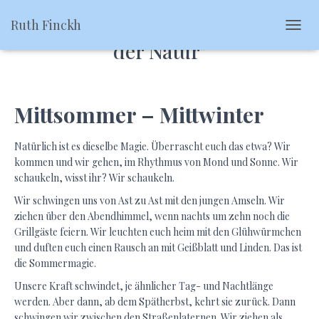
Ruth Finckh
Anthologie "Begegnungen mit
N
der Natur"
A
V
I
G
A
Mittsommer – Mittwinter
T
I
O
Natürlich ist es dieselbe Magie. Überrascht euch das etwa? Wir
N
kommen und wir gehen, im Rhythmus von Mond und Sonne. Wir
U
schaukeln, wisst ihr? Wir schaukeln.
M
S
Wir schwingen uns von Ast zu Ast mit den jungen Amseln. Wir
C
ziehen über den Abendhimmel, wenn nachts um zehn noch die
H
Grillgäste feiern. Wir leuchten euch heim mit den Glühwürmchen
A
und duften euch einen Rausch an mit Geißblatt und Linden. Das ist
L
die Sommermagie.
T
E
Unsere Kraft schwindet, je ähnlicher Tag- und Nachtlänge
N
werden. Aber dann, ab dem Spätherbst, kehrt sie zurück. Dann
schwingen wir zwischen den Straßenlaternen. Wir ziehen als