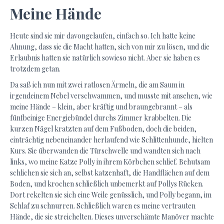
Meine Hände
Heute sind sie mir davongelaufen, einfach so. Ich hatte keine
Ahnung, dass sie die Macht hatten, sich von mir zu lösen, und die
Erlaubnis hatten sie natürlich sowieso nicht. Aber sie haben es
trotzdem getan.
Da saß ich nun mit zwei ratlosen Ärmeln, die am Saum in
irgendeinem Nebel verschwammen, und musste mit ansehen, wie
meine Hände – klein, aber kräftig und braungebrannt – als
fünfbeinige Energiebündel durchs Zimmer krabbelten. Die
kurzen Nägel kratzten auf dem Fußboden, doch die beiden,
einträchtig nebeneinander herlaufend wie Schlittenhunde, hielten
Kurs. Sie überwanden die Türschwelle und wandten sich nach
links, wo meine Katze Polly in ihrem Körbchen schlief. Behutsam
schlichen sie sich an, selbst katzenhaft, die Handflächen auf dem
Boden, und krochen schließlich unbemerkt auf Pollys Rücken.
Dort rekelten sie sich eine Weile genüsslich, und Polly begann, im
Schlaf zu schnurren. Schließlich waren es meine vertrauten
Hände, die sie streichelten. Dieses unverschämte Manöver machte