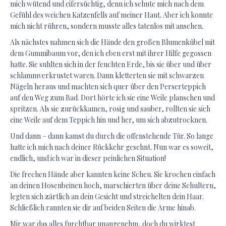
mich wütend und eifersüchtig, denn ich sehnte mich nach dem
Gefühl des weichen Katzenfells auf meiner Haut. Aber ich konnte
mich nicht rühren, sondern musste alles tatenlos mit ansehen.
Als nächstes nahmen sich die Hände den großen Blumenkübel mit
dem Gummibaum vor, den ich eben erst mit ihrer Hilfe gegossen
hatte. Sie suhlten sich in der feuchten Erde, bis sie über und über
schlammverkrustet waren. Dann kletterten sie mit schwarzen
Nägeln heraus und machten sich quer über den Perserteppich
auf den Weg zum Bad. Dort hörte ich sie eine Weile planschen und
spritzen. Als sie zurückkamen, rosig und sauber, rollten sie sich
eine Weile auf dem Teppich hin und her, um sich abzutrocknen.
Und dann – dann kamst du durch die offenstehende Tür. So lange
hatte ich mich nach deiner Rückkehr gesehnt. Nun war es soweit,
endlich, und ich war in dieser peinlichen Situation!
Die frechen Hände aber kannten keine Scheu. Sie krochen einfach
an deinen Hosenbeinen hoch, marschierten über deine Schultern,
legten sich zärtlich an dein Gesicht und streichelten dein Haar.
Schließlich rannten sie dir auf beiden Seiten die Arme hinab.
Mir war das alles furchtbar unangenehm, doch du wirktest